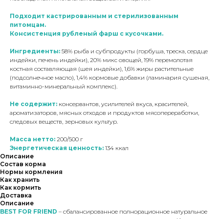
Подходит кастрированным и стерилизованным
питомцам.
Консистенция рубленый фарш с кусочками.
Ингредиенты:
58% рыба и субпродукты (горбуша, треска, сердце
индейки, печень индейки), 20% микс овощей, 19% перемолотая
костная составляющая (шея индейки), 1,6% жиры растительные
(подсолнечное масло), 1,4% кормовые добавки (ламинария сушеная,
витаминно-минеральный комплекс).
Не содержит:
консервантов, усилителей вкуса, красителей,
ароматизаторов, мясных отходов и продуктов мясопереработки,
следовых веществ, зерновых культур.
Масса нетто:
200/500 г
Энергетическая ценность:
134 ккал
Описание
Состав корма
Нормы кормления
Как хранить
Как кормить
Доставка
Описание
BEST FOR FRIEND
– сбалансированное полнорационное натуральное