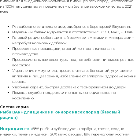
питание для ежедневного кормления питомцев всех пород. Изготовлено
из 100% натуральных ингредиентов – стабильное высокое качество с 2021
года.
Разработано ветдиетологами, одобрено лабораторией Вкусвилл.
Идеальный баланс нутриентов в соответствии с ГОСТ, NRC, FEDIAF.
Готовый рацион, обогащенный всеми витаминами и минералами –
не требует кормовых добавок.
Проверенные поставщики, строгий контроль качества на
производстве.
Профессиональные рецептуры под потребности питомцев разных
возрастов.
Укрепление иммунитета, профилактика заболеваний, улучшение
аппетита и пищеварения, избавление от аллергии, здоровые кожа и
шерсть.
Удобный сервис, быстрая доставка с терморежимом до двери.
Помощь службы поддержки и опытных специалистов по
кормлению.
Состав корма
Рыба BARF для щенков и юниоров всех пород (базовый
рацион)
Ингредиенты:
58% рыба и субпродукты (горбуша, треска, сердце
индейки, печень индейки), 20% микс овощей, 19% перемолотая костная