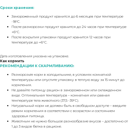
Сроки хранения:
Замороженный продукт хранится до 6 месяцев при температуре
-18°C.
После разморозки продукт хранится до 24 часов при температуре
+6°С.
После вскрытия упаковки продукт хранится 12 часов при
температуре до +6°С.
Дата изготовления указана на упаковке.
Как кормить
РЕКОМЕНДАЦИИ К СКАРМЛИВАНИЮ:
Разморозьте корм в холодильнике, в условиях комнатной
температуры или опустите упаковку в теплую воду за 15 минут до
кормления.
Не давайте питомцу рацион в замороженном или охлажденном
виде. Оптимальная температура – комнатная или равная
температуре тела животного (37,5 -39°С).
Натуральный корм не должен быть в свободном доступе – введите
режим кормления в соответствии с возрастом и состоянием
здоровья питомца.
Животным не нужно большое разнообразие вкусов – достаточно от
1 до 3 видов белка в рационе.