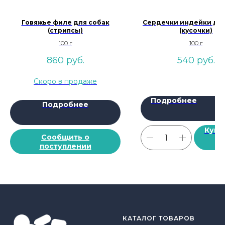
Говяжье филе для собак
Сердечки индейки для
(стрипсы)
(кусочки)
100 г
100 г
860
руб.
540
руб.
Подробнее
Подробнее
Купи
Сообщить о
поступлении
КАТАЛОГ ТОВАРОВ