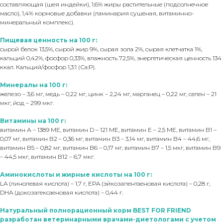
составляющая (шея индейки), 1,6% жиры растительные (подсолнечное
масло), 1,4% кормовые добавки (ламинария сушеная, витаминно-
минеральный комплекс).
Пищевая ценность на 100 г:
сырой белок 13,5%, сырой жир 9%, сырая зола 2%, сырая клетчатка 1%,
кальций 0,42%, фосфор 0,33%, влажность 72,5%, энергетическая ценность 134
ккал. Кальций/фосфор 1,3:1 (Са:Р).
Минералы на 100 г:
железо – 3,6 мг, медь – 0,22 мг, цинк – 2,24 мг, марганец – 0,22 мг, селен – 21
мкг, йод – 299 мкг.
Витамины на 100 г:
витамин А – 1389 МЕ, витамин D – 121 МЕ, витамин Е – 2,5 МЕ, витамин В1 –
0,07 мг, витамин В2 – 0,36 мг, витамин В3 – 3,14 мг, витамин В4 – 44,6 мг,
витамин В5 – 0,82 мг, витамин В6 – 0,17 мг, витамин В7 – 1,5 мкг, витамин В9
– 44,5 мкг, витамин В12 – 6,7 мкг.
Аминокислоты и жирные кислоты на 100 г:
LA (линолевая кислота) – 1,7 г, EPA (эйкозапентаеновая кислота) – 0,28 г,
DHA (докозагексаеновая кислота) – 0,44 г.
Натуральный полнорационный корм BEST FOR FRIEND
разработан ветеринарными врачами-диетологами с учетом