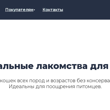
Покупателям
Покупателям
Контакты
Контакты
ДЛЯ
КОШЕК
Рационы для кошек от 1
года
Рационы для котят до 1
года
альные лакомства для
Натуральные лакомства
ошек всех пород и возрастов без консерва
Идеальны для поощрения питомцев.
Наполнитель Дорожник –
благотворительный проект