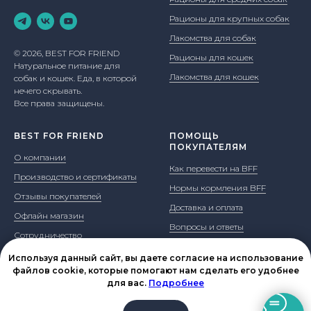
Рационы для крупных собак
Лакомства для собак
© 2026, BEST FOR FRIEND
Рационы для кошек
Натуральное питание для
Лакомства для кошек
собак и кошек. Еда, в которой
нечего скрывать.
Все права защищены.
BEST FOR FRIEND
ПОМОЩЬ
ПОКУПАТЕЛЯМ
О компании
Как перевести на BFF
Производство и сертификаты
Нормы кормления BFF
Отзывы покупателей
Доставка и оплата
Офлайн магазин
Вопросы и ответы
Сотрудничество
Контакты
Юр. информация
Используя данный сайт, вы даете согласие на использование
Блог
файлов cookie, которые помогают нам сделать его удобнее
для вас.
Подробнее