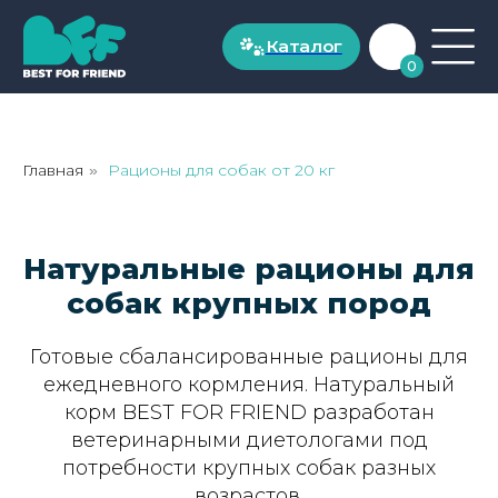
Каталог
Каталог
0
ДЛЯ СОБАК
Рационы для собак до 20 кг
Главная
Рационы для собак от 20 кг
»
Рационы для собак от 20 кг
Натуральные рационы для
Натуральные лакомства
собак крупных пород
ДЛЯ КОШЕК
Готовые сбалансированные рационы для
ежедневного кормления. Натуральный
Рационы для кошек от 1 года
корм BEST FOR FRIEND разработан
ветеринарными диетологами под
Рационы для котят до 1 года
потребности крупных собак разных
возрастов.