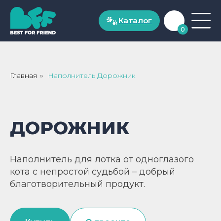
Каталог
Каталог
0
ДЛЯ СОБАК
Рационы для собак до 20 кг
Главная
Наполнитель Дорожник
»
Рационы для собак от 20 кг
ДОРОЖНИК
Натуральные лакомства
ДЛЯ КОШЕК
Наполнитель для лотка от одноглазого
кота с непростой судьбой – добрый
Рационы для кошек от 1 года
благотворительный продукт.
Рационы для котят до 1 года