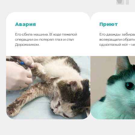
Авария
Приют
Его сбила машина. В ходе тяжелой
Его дважды забира
операции он потерял глаз и стал
возвращали обратно
Дорожником.
одноглазый кот – н