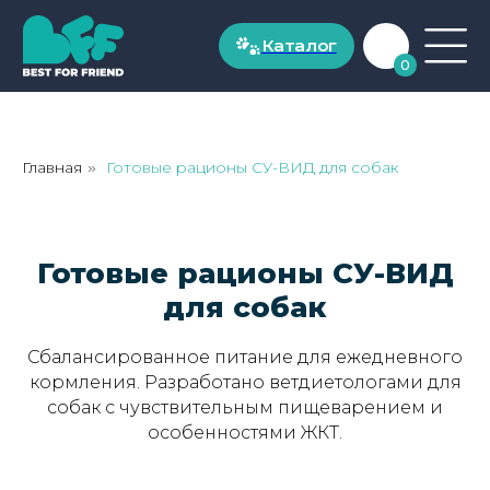
Каталог
Каталог
0
ДЛЯ СОБАК
Рационы для собак до 20 кг
Главная
Готовые рационы СУ-ВИД для собак
»
Рационы для собак от 20 кг
Готовые рационы СУ-ВИД
Натуральные лакомства
для собак
ДЛЯ КОШЕК
Сбалансированное питание для ежедневного
кормления. Разработано ветдиетологами для
Рационы для кошек от 1 года
собак с чувствительным пищеварением и
особенностями ЖКТ.
Рационы для котят до 1 года