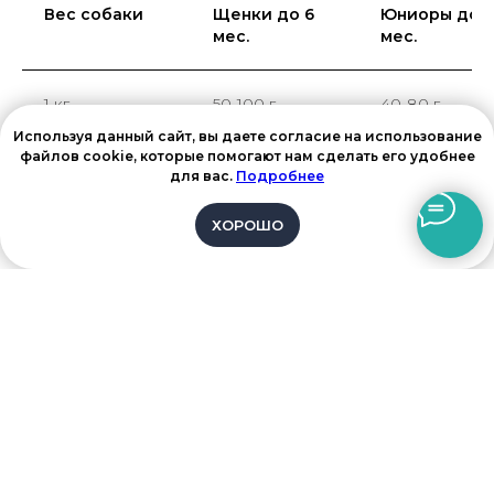
Вес собаки
Щенки до 6
Юниоры до 1
мес.
мес.
1 кг
50-100 г
40-80 г
Используя данный сайт, вы даете согласие на использование
файлов cookie, которые помогают нам сделать его удобнее
2 кг
130-180 г
100-130 г
для вас.
Подробнее
ХОРОШО
3 кг
190-240 г
140-180 г
4 кг
250-300 г
180-220 г
5 кг
300-360 г
220-260 г
6 кг
350-410 г
250-300 г