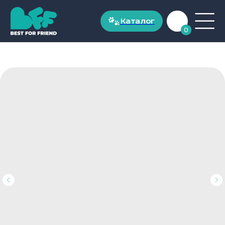
Каталог
Каталог
0
ДЛЯ СОБАК
Рационы для собак до 20 кг
Рационы для собак от 20 кг
Натуральные лакомства
ДЛЯ КОШЕК
Рационы для кошек от 1 года
Рационы для котят до 1 года