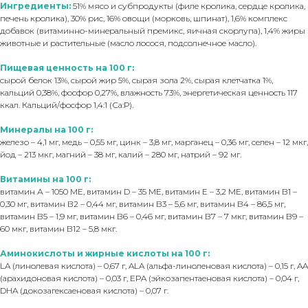
Ингредиенты:
51% мясо и субпродукты (филе кролика, сердце кролика,
печень кролика), 30% рис, 16% овощи (морковь, шпинат), 1,6% комплекс
добавок (витаминно-минеральный премикс, яичная скорлупа), 1,4% жиры
животные и растительные (масло лосося, подсолнечное масло).
Пищевая ценность на 100 г:
сырой белок 13%, сырой жир 5%, сырая зола 2%, сырая клетчатка 1%,
кальций 0,38%, фосфор 0,27%, влажность 73%, энергетическая ценность 117
ккал. Кальций/фосфор 1,4:1 (Са:Р).
Минералы на 100 г:
железо – 4,1 мг, медь – 0,55 мг, цинк – 3,8 мг, марганец – 0,36 мг, селен – 12 мкг,
йод – 213 мкг, магний – 38 мг, калий – 280 мг, натрий – 92 мг.
Витамины на 100 г:
витамин А – 1050 МЕ, витамин D – 35 МЕ, витамин Е – 3,2 МЕ, витамин В1 –
0,30 мг, витамин В2 – 0,44 мг, витамин В3 – 5,6 мг, витамин В4 – 86,5 мг,
витамин В5 – 1,9 мг, витамин В6 – 0,46 мг, витамин В7 – 7 мкг, витамин В9 –
60 мкг, витамин В12 – 5,8 мкг.
Аминокислоты и жирные кислоты на 100 г:
LA (линолевая кислота) – 0,67 г, ALA (альфа-линоленовая кислота) – 0,15 г, AA
(арахидоновая кислота) – 0,03 г, EPA (эйкозапентаеновая кислота) – 0,04 г,
DHA (докозагексаеновая кислота) – 0,07 г.