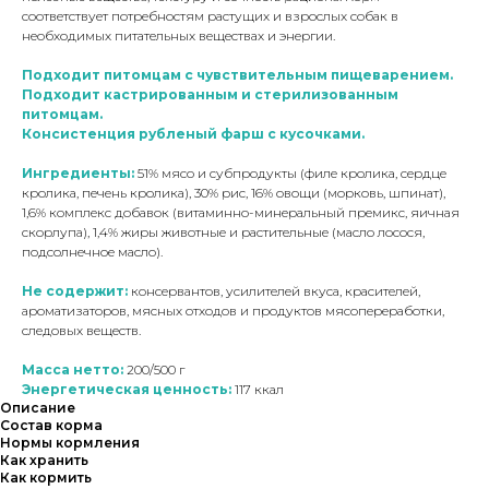
соответствует потребностям растущих и взрослых собак в
необходимых питательных веществах и энергии.
Подходит питомцам с чувствительным пищеварением.
Подходит кастрированным и стерилизованным
питомцам.
Консистенция рубленый фарш с кусочками.
Ингредиенты:
51% мясо и субпродукты (филе кролика, сердце
кролика, печень кролика), 30% рис, 16% овощи (морковь, шпинат),
1,6% комплекс добавок (витаминно-минеральный премикс, яичная
скорлупа), 1,4% жиры животные и растительные (масло лосося,
подсолнечное масло).
Не содержит:
консервантов, усилителей вкуса, красителей,
ароматизаторов, мясных отходов и продуктов мясопереработки,
следовых веществ.
Масса нетто:
200/500 г
Энергетическая ценность:
117 ккал
Описание
Состав корма
Нормы кормления
Как хранить
Как кормить