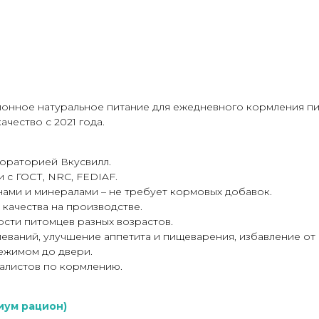
онное натуральное питание для ежедневного кормления пит
чество с 2021 года.
ораторией Вкусвилл.
 с ГОСТ, NRC, FEDIAF.
ами и минералами – не требует кормовых добавок.
качества на производстве.
ти питомцев разных возрастов.
еваний, улучшение аппетита и пищеварения, избавление от 
ежимом до двери.
алистов по кормлению.
иум рацион)