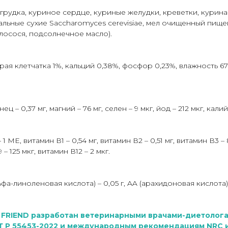
грудка, куриное сердце, куриные желудки, креветки, куриная
ьные сухие Saccharomyces cerevisiae, мел очищенный пищев
 лосося, подсолнечное масло).
ая клетчатка 1%, кальций 0,38%, фосфор 0,23%, влажность 67
нец – 0,37 мг, магний – 76 мг, селен – 9 мкг, йод – 212 мкг, калий 
 МЕ, витамин В1 – 0,54 мг, витамин В2 – 0,51 мг, витамин В3 – 8,
– 125 мкг, витамин В12 – 2 мкг.
альфа-линоленовая кислота) – 0,05 г, AA (арахидоновая кислота) 
FRIEND разработан ветеринарными врачами-диетолога
Т Р 55453-2022 и международным рекомендациям NRC и