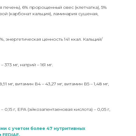
 печень), 6% пророщенный овес (клетчатка), 5%
ой (карбонат кальция), ламинария сушеная,
%, энергетическая ценность 141 ккал. Кальций/
– 373 мг, натрий – 161 мг.
91 мг, витамин В4 – 43,27 мг, витамин В5 – 1,48 мг,
– 0,15 г, EPA (эйкозапентаеновая кислота) – 0,05 г,
ми с учетом более 47 нутритивных
 FEDIAF.