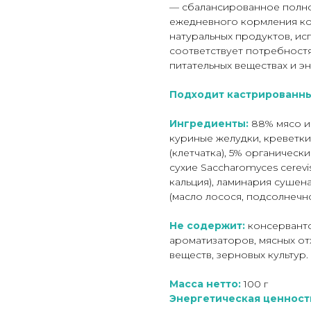
— сбалансированное полно
ежедневного кормления ко
натуральных продуктов, ис
соответствует потребностя
питательных веществах и эн
Подходит кастрированны
Ингредиенты:
88% мясо и
куриные желудки, креветки
(клетчатка), 5% органичес
сухие Saccharomyces cerev
кальция), ламинария сушена
(масло лосося, подсолнечно
Не содержит:
консерванто
ароматизаторов, мясных о
веществ, зерновых культур.
Масса нетто:
100 г
Энергетическая ценност