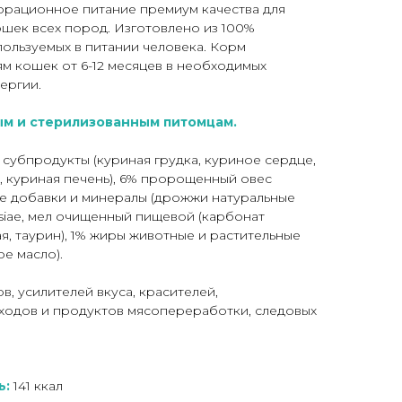
рационное питание премиум качества для
шек всех пород. Изготовлено из 100%
пользуемых в питании человека. Корм
м кошек от 6-12 месяцев в необходимых
ергии.
м и стерилизованным питомцам.
 субпродукты (куриная грудка, куриное сердце,
, куриная печень), 6% пророщенный овес
кие добавки и минералы (дрожжи натуральные
isiae, мел очищенный пищевой (карбонат
я, таурин), 1% жиры животные и растительные
е масло).
в, усилителей вкуса, красителей,
тходов и продуктов мясопереработки, следовых
ь:
141 ккал