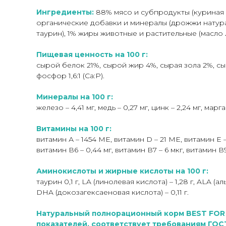
Ингредиенты:
88% мясо и субпродукты (куриная 
органические добавки и минералы (дрожжи натурал
таурин), 1% жиры животные и растительные (масло
Пищевая ценность на 100 г:
сырой белок 21%, сырой жир 4%, сырая зола 2%, сыр
фосфор 1,6:1 (Са:Р).
Минералы на 100 г:
железо – 4,41 мг, медь – 0,27 мг, цинк – 2,24 мг, марга
Витамины на 100 г:
витамин А – 1454 МЕ, витамин D – 21 МЕ, витамин Е – 1
витамин В6 – 0,44 мг, витамин В7 – 6 мкг, витамин В9 
Аминокислоты и жирные кислоты на 100 г:
таурин 0,1 г, LA (линолевая кислота) – 1,28 г, ALA (
DHA (докозагексаеновая кислота) – 0,11 г.
Натуральный полнорационный корм BEST FOR 
показателей, соответствует требованиям ГОС