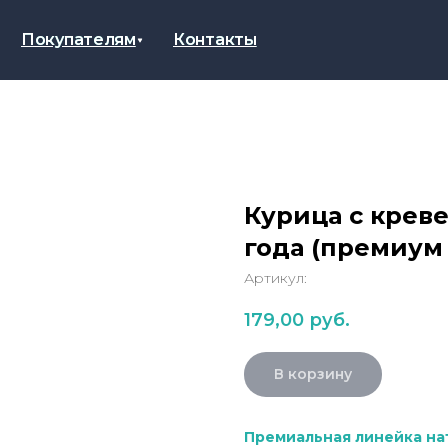
Покупателям
Покупателям
Контакты
Контакты
ДЛЯ
КОШЕК
Рационы для кошек от 1
года
Курица с креве
Рационы для котят до 1
года
года (премиум
Артикул:
Натуральные лакомства
179,00
руб.
Наполнитель Дорожник –
благотворительный проект
В корзину
Премиальная линейка на