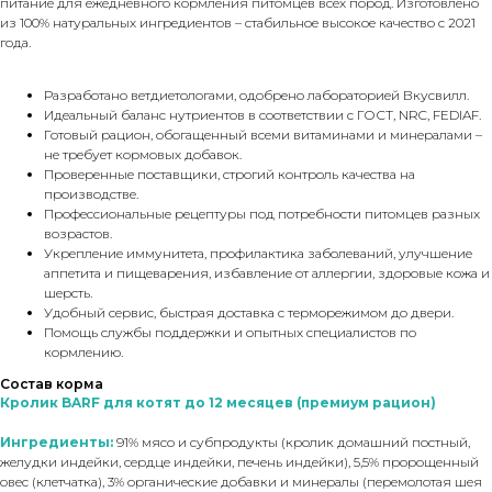
питание для ежедневного кормления питомцев всех пород. Изготовлено
из 100% натуральных ингредиентов – стабильное высокое качество с 2021
года.
Разработано ветдиетологами, одобрено лабораторией Вкусвилл.
Идеальный баланс нутриентов в соответствии с ГОСТ, NRC, FEDIAF.
Готовый рацион, обогащенный всеми витаминами и минералами –
не требует кормовых добавок.
Проверенные поставщики, строгий контроль качества на
производстве.
Профессиональные рецептуры под потребности питомцев разных
возрастов.
Укрепление иммунитета, профилактика заболеваний, улучшение
аппетита и пищеварения, избавление от аллергии, здоровые кожа и
шерсть.
Удобный сервис, быстрая доставка с терморежимом до двери.
Помощь службы поддержки и опытных специалистов по
кормлению.
Состав корма
Кролик BARF для котят до 12 месяцев (премиум рацион)
Ингредиенты:
91% мясо и субпродукты (кролик домашний постный,
желудки индейки, сердце индейки, печень индейки), 5,5% пророщенный
овес (клетчатка), 3% органические добавки и минералы (перемолотая шея