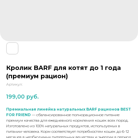
Натуральные лакомства
Наполнитель Дорожник –
благотворительный проект
Кролик BARF для котят до 1 года
(премиум рацион)
Артикул:
199,00
руб.
Премиальная линейка натуральных BARF рационов BEST
FOR FRIEND
— сбалансированное полнорационное питание
премиум качества для ежедневного кормления кошек всех пород.
Изготовлено из 100% натуральных продуктов, используемых в
питании человека. Корм соответствует потребностям кошек до 6-12
месяцев в необходимых питательных веществах и энергии в период