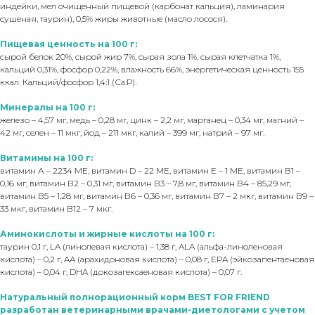
индейки, мел очищенный пищевой (карбонат кальция), ламинария
сушеная, таурин), 0,5% жиры животные (масло лосося).
Пищевая ценность на 100 г:
сырой белок 20%, сырой жир 7%, сырая зола 1%, сырая клетчатка 1%,
кальций 0,31%, фосфор 0,22%, влажность 66%, энергетическая ценность 155
ккал. Кальций/фосфор 1,4:1 (Са:Р).
Минералы на 100 г:
железо – 4,57 мг, медь – 0,28 мг, цинк – 2,2 мг, марганец – 0,34 мг, магний –
42 мг, селен – 11 мкг, йод – 211 мкг, калий – 399 мг, натрий – 97 мг.
Витамины на 100 г:
витамин А – 2234 МЕ, витамин D – 22 МЕ, витамин Е – 1 МЕ, витамин В1 –
0,16 мг, витамин В2 – 0,31 мг, витамин В3 – 7,8 мг, витамин В4 – 85,29 мг,
витамин В5 – 1,28 мг, витамин В6 – 0,36 мг, витамин В7 – 2 мкг, витамин В9 –
33 мкг, витамин В12 – 7 мкг.
Аминокислоты и жирные кислоты на 100 г:
таурин 0,1 г, LA (линолевая кислота) – 1,38 г, ALA (альфа-линоленовая
кислота) – 0,2 г, AA (арахидоновая кислота) – 0,08 г, EPA (эйкозапентаеновая
кислота) – 0,04 г, DHA (докозагексаеновая кислота) – 0,07 г.
Натуральный полнорационный корм BEST FOR FRIEND
разработан ветеринарными врачами-диетологами с учетом