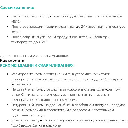
Сроки хранения:
Замороженный продукт хранится до 6 месяцев при температуре
-18°C.
После разморозки продукт хранится до 24 часов при температуре
+6°С.
После вскрытия упаковки продукт хранится 12 часов при
температуре до +6°С.
Дата изготовления указана на упаковке.
Как кормить
РЕКОМЕНДАЦИИ К СКАРМЛИВАНИЮ:
Разморозьте корм в холодильнике, в условиях комнатной
температуры или опустите упаковку в теплую воду за 15 минут до
кормления.
Не давайте питомцу рацион в замороженном или охлажденном
виде. Оптимальная температура – комнатная или равная
температуре тела животного (37,5 -39°С).
Натуральный корм не должен быть в свободном доступе – введите
режим кормления в соответствии с возрастом и состоянием
здоровья питомца.
Животным не нужно большое разнообразие вкусов – достаточно от
1 до 3 видов белка в рационе.