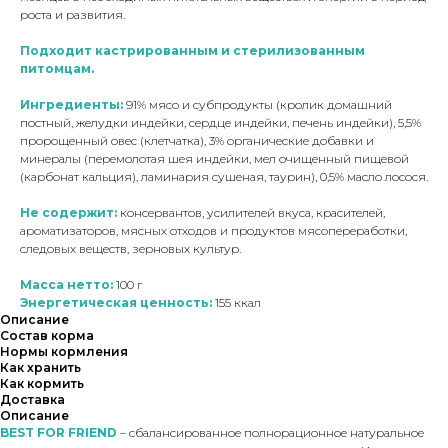
роста и развития.
Подходит кастрированным и стерилизованным
питомцам.
Ингредиенты:
91% мясо и субпродукты (кролик домашний
постный, желудки индейки, сердце индейки, печень индейки), 5,5%
пророщенный овес (клетчатка), 3% органические добавки и
минералы (перемолотая шея индейки, мел очищенный пищевой
(карбонат кальция), ламинария сушеная, таурин), 0,5% масло лосося.
Не содержит:
консервантов, усилителей вкуса, красителей,
ароматизаторов, мясных отходов и продуктов мясопереработки,
следовых веществ, зерновых культур.
Масса нетто:
100 г
Энергетическая ценность:
155 ккал
Описание
Состав корма
Нормы кормления
Как хранить
Как кормить
Доставка
Описание
BEST FOR FRIEND
– сбалансированное полнорационное натуральное