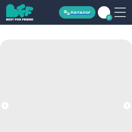
Каталог
Каталог
0
ДЛЯ СОБАК
Рационы для собак до 20 кг
Рационы для собак от 20 кг
Натуральные лакомства
ДЛЯ КОШЕК
Рационы для кошек от 1 года
Рационы для котят до 1 года