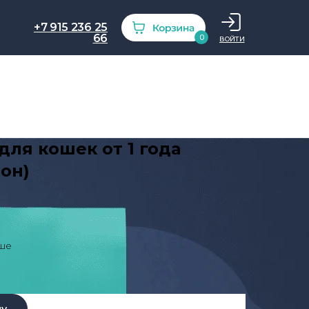
+7 915 236 25
66
0
ВОЙТИ
ля кошек от 1 года
он)
ше
ну