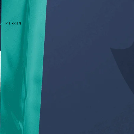
ь:
141 ккал