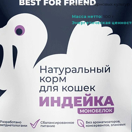
веществ, зерновых культур.
Масса нетто:
100 г
Энергетическая ценност