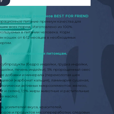
туральных BARF рационов BEST FOR FRIEND
рационное питание премиум качества для
шек всех пород. Изготовлено из 100%
пользуемых в питании человека. Корм
м кошек от 6-12 месяцев в необходимых
ергии.
м и стерилизованным питомцам.
 субпродукты (бедро индейки, грудка индейки,
ндейки, печень индейки), 5% пророщенный овес
ские добавки и минералы (перемолотая шея
щевой (карбонат кальция), ламинария сушеная,
ологически активных микроэлементов: железо,
льт и селен), 1,9% жиры животные и растительные
е масло).
в, усилителей вкуса, красителей,
тходов и продуктов мясопереработки, следовых