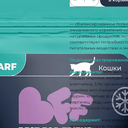
Премиальная линейка на
— сбалансированное полно
ежедневного кормления ко
натуральных продуктов, ис
соответствует потребностя
питательных веществах и эн
Подходит кастрированны
Ингредиенты:
90% мясо и
сердце индейки, желудки и
(клетчатка), 3,1% органиче
индейки, мел очищенный пи
таурин, хелатная форма би
марганец, медь, цинк, коба
(масло лосося, подсолнечно
Не содержит:
консерванто
ароматизаторов, мясных о