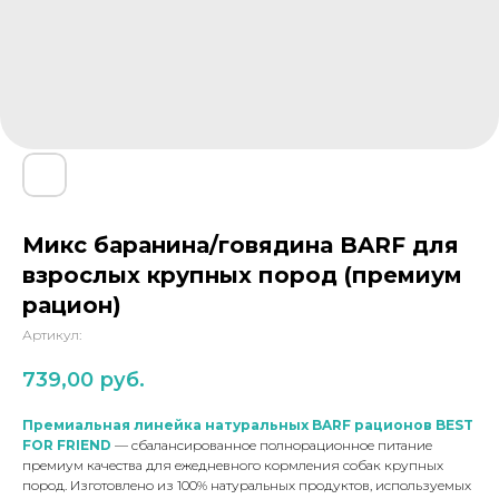
Натуральные лакомства
Наполнитель Дорожник –
благотворительный проект
Микс баранина/говядина BARF для
взрослых крупных пород (премиум
рацион)
Артикул:
739,00
руб.
Премиальная линейка натуральных BARF рационов BEST
FOR FRIEND
— сбалансированное полнорационное питание
премиум качества для ежедневного кормления собак крупных
пород. Изготовлено из 100% натуральных продуктов, используемых