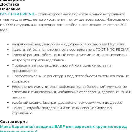
Доставка
Описание
BEST FOR FRIEND
– сбалансированное полнорационное натуральное
питание для ежедневного кормления питомцев всех пород. Изготовлено
из 100% натуральных ингредиентов – стабильное высокое качество с 2021
года.
Разработано ветдиетологами, одобрено лабораторией Вкусвилл.
Идеальный баланс нутриентов в соответствии с ГОСТ, NRC, FEDIAF.
Готовый рацион, обогащенный всеми витаминами и минералами –
не требует кормовых добавок.
Проверенные поставщики, строгий контроль качества на
производстве.
Профессиональные рецептуры под потребности питомцев разных
возрастов.
Укрепление иммунитета, профилактика заболеваний, улучшение
аппетита и пищеварения, избавление от аллергии, здоровые кожа и
шерсть.
Удобный сервис, быстрая доставка с терморежимом до двери.
Помощь службы поддержки и опытных специалистов по
кормлению.
Состав корма
Микс баранина/говядина BARF для взрослых крупных пород
(премиум рацион)