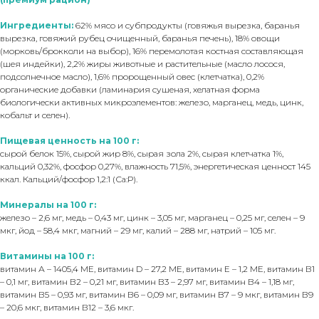
Ингредиенты:
62% мясо и субпродукты (говяжья вырезка, баранья
вырезка, говяжий рубец очищенный, баранья печень), 18% овощи
(морковь/брокколи на выбор), 16% перемолотая костная составляющая
(шея индейки), 2,2% жиры животные и растительные (масло лосося,
подсолнечное масло), 1,6% пророщенный овес (клетчатка), 0,2%
органические добавки (ламинария сушеная, хелатная форма
биологически активных микроэлементов: железо, марганец, медь, цинк,
кобальт и селен).
Пищевая ценность на 100 г:
сырой белок 15%, сырой жир 8%, сырая зола 2%, сырая клетчатка 1%,
кальций 0,32%, фосфор 0,27%, влажность 71,5%, энергетическая ценност 145
ккал. Кальций/фосфор 1,2:1 (Са:Р).
Минералы на 100 г:
железо – 2,6 мг, медь – 0,43 мг, цинк – 3,05 мг, марганец – 0,25 мг, селен – 9
мкг, йод – 58,4 мкг, магний – 29 мг, калий – 288 мг, натрий – 105 мг.
Витамины на 100 г:
витамин А – 1405,4 МЕ, витамин D – 27,2 МЕ, витамин Е – 1,2 МЕ, витамин В1
– 0,1 мг, витамин В2 – 0,21 мг, витамин В3 – 2,97 мг, витамин В4 – 1,18 мг,
витамин В5 – 0,93 мг, витамин В6 – 0,09 мг, витамин B7 – 9 мкг, витамин В9
– 20,6 мкг, витамин В12 – 3,6 мкг.