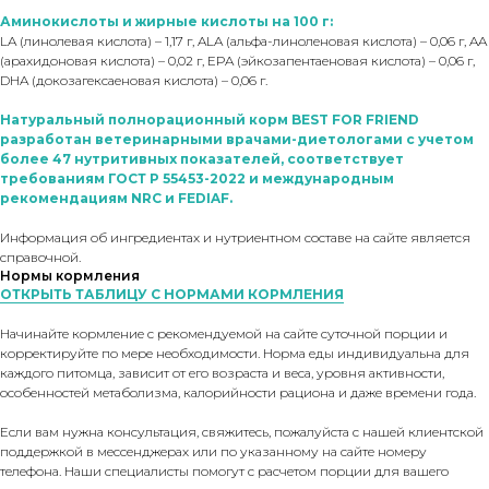
Аминокислоты и жирные кислоты на 100 г:
LA (линолевая кислота) – 1,17 г, ALA (альфа-линоленовая кислота) – 0,06 г, AA
(арахидоновая кислота) – 0,02 г, EPA (эйкозапентаеновая кислота) – 0,06 г,
DHA (докозагексаеновая кислота) – 0,06 г.
Натуральный полнорационный корм BEST FOR FRIEND
разработан ветеринарными врачами-диетологами с учетом
более 47 нутритивных показателей, соответствует
требованиям ГОСТ Р 55453-2022 и международным
рекомендациям NRC и FEDIAF.
Информация об ингредиентах и нутриентном составе на сайте является
справочной.
Нормы кормления
ОТКРЫТЬ ТАБЛИЦУ С НОРМАМИ КОРМЛЕНИЯ
Начинайте кормление с рекомендуемой на сайте суточной порции и
корректируйте по мере необходимости. Норма еды индивидуальна для
каждого питомца, зависит от его возраста и веса, уровня активности,
особенностей метаболизма, калорийности рациона и даже времени года.
Если вам нужна консультация, свяжитесь, пожалуйста с нашей клиентской
поддержкой в мессенджерах или по указанному на сайте номеру
телефона. Наши специалисты помогут с расчетом порции для вашего