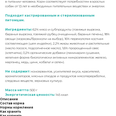
в питании человека. Корм соответствует потребностям взрослых
собак от 1,5 лет в необходимых питательных веществах и энергии.
Подходит кастрированным и стерилизованным
питомцам.
Ингредиенты:
62% мясо и субпродукты (говяжья вырезка,
баранья вырезка, говяжий рубец очищенный, баранья печень), 18%
овощи (морковь/брокколи на выбор), 16% перемолотая костная
составляющая (шея индейки), 2,2% жиры животные и растительные
(масло лосося, подсолнечное масло), 1,6% пророщенный овес
(клетчатка), 0,2% органические добавки (ламинария сушеная,
хелатная форма биологически активных микроэлементов: железо,
марганец, медь, цинк, кобальт и селен).
Не содержит:
консервантов, усилителей вкуса, красителей,
ароматизаторов, мясных отходов и продуктов мясопереработки,
следовых веществ, зерновых культур.
Масса нетто:
500 г
Энергетическая ценность:
145 ккал
Описание
Состав корма
Нормы кормления
Как хранить
Как кормить