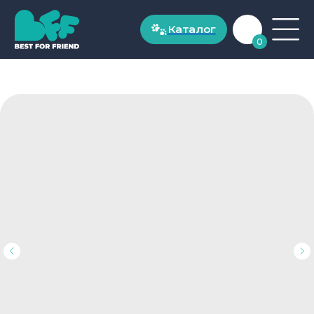
Каталог
Каталог
0
ДЛЯ СОБАК
Рационы для собак до 20 кг
Рационы для собак от 20 кг
Натуральные лакомства
ДЛЯ КОШЕК
Рационы для кошек от 1 года
Рационы для котят до 1 года