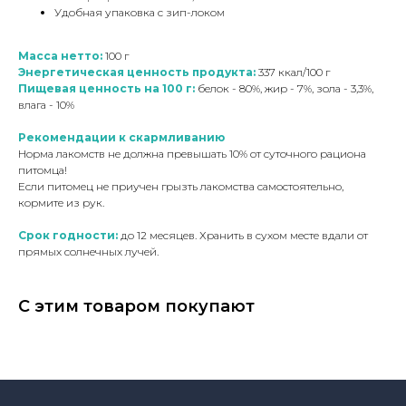
Удобная упаковка с зип-локом
Масса нетто:
100 г
Энергетическая ценность продукта:
337 ккал/100 г
Пищевая ценность на 100 г:
белок - 80%, жир - 7%, зола - 3,3%,
влага - 10%
Рекомендации к скармливанию
Норма лакомств не должна превышать 10% от суточного рациона
питомца!
Если питомец не приучен грызть лакомства самостоятельно,
кормите из рук.
Срок годности:
до 12 месяцев. Хранить в сухом месте вдали от
прямых солнечных лучей.
C этим товаром покупают