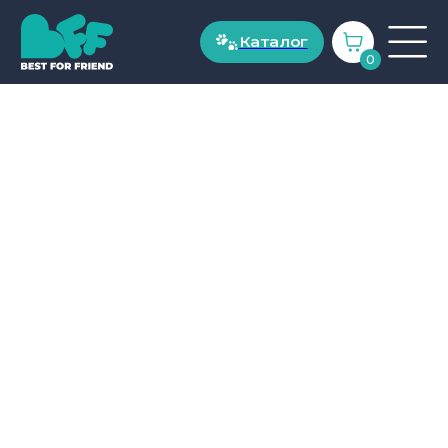
Каталог
Каталог
0
ДЛЯ СОБАК
Рационы для собак до 20 кг
Рационы для собак от 20 кг
Натуральные лакомства
ДЛЯ КОШЕК
Рационы для кошек от 1 года
Рационы для котят до 1 года