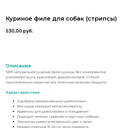
Натуральные лакомства
Куриное филе для собак (стрипсы)
Наполнитель Дорожник –
благотворительный проект
530,00
руб.
В корзину
Описание
100% натуральное сушеное филе курицы без консервантов,
усилителей вкуса, красителей, ароматизаторов. Способ
приготовления сохраняет все полезные свойства продукта.
Характеристики
Одобрено ветеринарными диетологами
Все сырье проходит ветсанэкспертизу
Идеально для дрессировки и поощрения
Подходит мелким, средним и крупным собакам
Лакомства имеют естественный цвет и запах
Размер стрипсов 15-20 см, легко ломаются